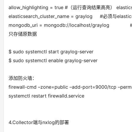
allow_highlighting = true #（运行查询结果高亮） elasti
elasticsearch_cluster_name = graylog #必须与elas
mongodb_uri = mongodb://localhost/g
只存储原数据
$ sudo systemctl start graylog-server
$ sudo systemctl enable graylog-server
添加防火墙：
firewall-cmd –zone=public –add-port=9000/tcp –perm
systemctl restart firewalld.service
4.Collector端与nxlog的部署