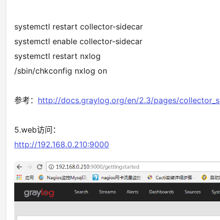
systemctl restart collector-sidecar
systemctl enable collector-sidecar
systemctl restart nxlog
/sbin/chkconfig nxlog on
参考：
http://docs.graylog.org/en/2.3/pages/collector_s
5.web访问：
http://192.168.0.210:9000