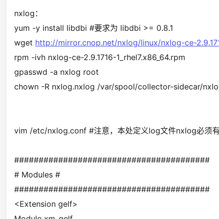
nxlog：
yum -y install libdbi #要求为 libdbi >= 0.8.1
wget
http://mirror.cnop.net/nxlog/linux/nxlog-ce-2.9.1
rpm -ivh nxlog-ce-2.9.1716-1_rhel7.x86_64.rpm
gpasswd -a nxlog root
chown -R nxlog.nxlog /var/spool/collector-sideca
vim /etc/nxlog.conf #注意，本处定义log文件n
########################################
# Modules #
########################################
<Extension gelf>
Module xm_gelf