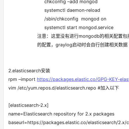
chkconfig –add mongod
systemctl daemon-reload
/sbin/chkconfig mongod on
systemctl start mongod.service
注意：这里没有进行mongodb的相关配置包括gr
的配置，graylog启动时会自行创建相关数据
2.elasticsearch安装
rpm –import
https://packages.elastic.co/GPG-KEY-elas
vim /etc/yum.repos.d/elasticsearch.repo #加入以下
[elasticsearch-2.x]
name=Elasticsearch repository for 2.x packages
baseurl=https://packages.elastic.co/elasticsearch/2.x/