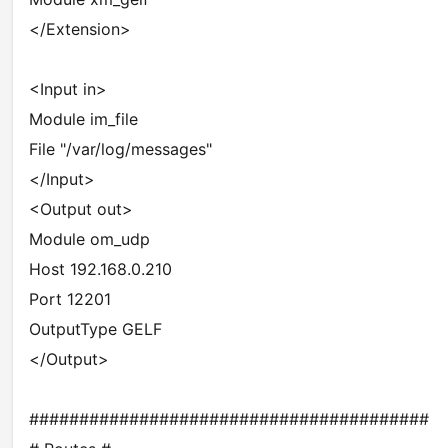
</Extension>
<Input in>
Module im_file
File "/var/log/messages"
</Input>
<Output out>
Module om_udp
Host 192.168.0.210
Port 12201
OutputType GELF
</Output>
########################################