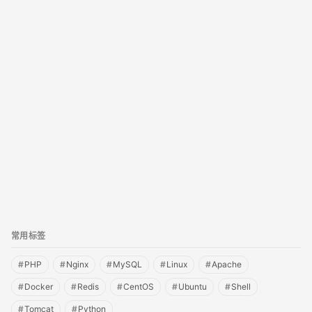
Oracle
(26)
其他
(4)
集群
(70)
Redis
(8)
Tomcat
(17)
测试
(5)
SQLServer
(2)
常用标签
#
PHP
#
Nginx
#
MySQL
#
Linux
#
Apache
#
Docker
#
Redis
#
CentOS
#
Ubuntu
#
Shell
#
Tomcat
#
Python