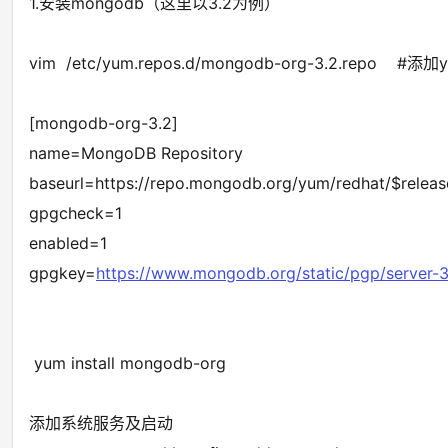
1.安装mongodb（这里以3.2为例）
vim /etc/yum.repos.d/mongodb-org-3.2.repo #添
[mongodb-org-3.2]
name=MongoDB Repository
baseurl=https://repo.mongodb.org/yum/redhat/$relea
gpgcheck=1
enabled=1
gpgkey=
https://www.mongodb.org/static/pgp/server-3
yum install mongodb-org
添加系统服务及启动