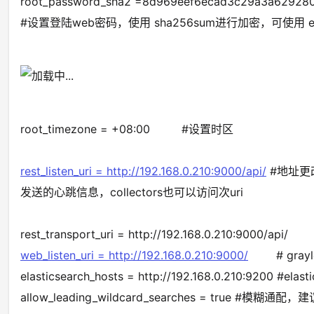
root_password_sha2 =8d969eef6ecad3c29a3a62928
#设置登陆web密码，使用 sha256sum进行加密，可使用 ech
root_timezone = +08:00 #设置时区
rest_listen_uri = http://192.168.0.210:9000/api/
#地址更改成
发送的心跳信息，collectors也可以访问次uri
rest_transport_uri = http://192.168.0.210:9000/api/
web_listen_uri = http://192.168.0.210:9000/
# grayl
elasticsearch_hosts = http://192.168.0.210:9200 #
allow_leading_wildcard_searches = true 