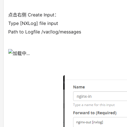
点击右侧 Create Input：
Type [NXLog] file input
Path to Logfile /var/log/messages