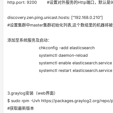
http.port: 9200 #设置对外服务的Http端口，默认是9
discovery.zen.ping.unicast.hosts: ["192.168.0.210"]
#设置集群中master集群初始化列表,这个数组
添加至系统服务及启动：
chkconfig –add elasticsearch
systemctl daemon-reload
systemctl enable elasticsearch.service
systemctl restart elasticsearch.service
3.graylog安装（web界面）
$ sudo rpm -Uvh https://packages.graylog2.org/repo/p
#获取最新版本