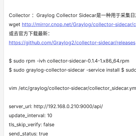
Collector ：Graylog Collector Sideca
wget
http://mirror.cnop.net/Graylog/collector-sidecar/c
或去官方下载最新：
https://github.com/Graylog2/collector-sidecar/releases
$ sudo rpm -ivh collector-sidecar-0.1.4-1.x86_64.rpm
$ sudo graylog-collector-sidecar -service install $ sud
vim /etc/graylog/collector-sidecar/collector_side
server_url: http://192.168.0.210:9000/api/
update_interval: 10
tls_skip_verify: false
send_status: true