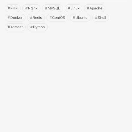
Oracle
(26)
其他
(4)
#
PHP
集群
#
Nginx
#
MySQL
#
Linux
#
Apache
(70)
Redis
(8)
Tomcat
(17)
#
Docker
#
Redis
#
CentOS
#
Ubuntu
#
Shell
测试
(5)
SQLServer
(2)
#
Tomcat
#
Python