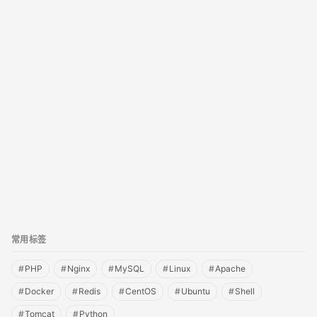
Oracle
(26)
其他
(4)
集群
(70)
Redis
(8)
Tomcat
(17)
测试
(5)
SQLServer
(2)
常用标签
#
PHP
#
Nginx
#
MySQL
#
Linux
#
Apache
#
Docker
#
Redis
#
CentOS
#
Ubuntu
#
Shell
#
Tomcat
#
Python