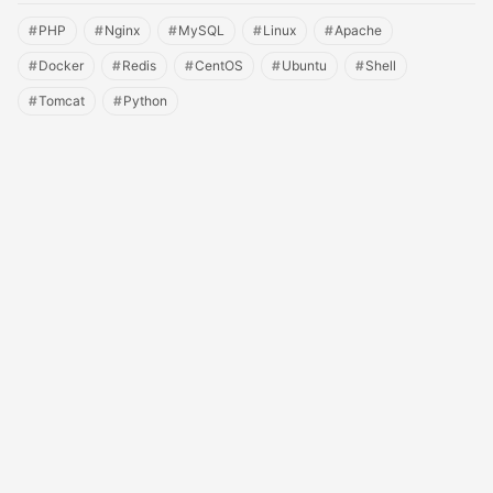
Oracle
(26)
其他
(4)
#
PHP
集群
#
Nginx
#
MySQL
#
Linux
#
Apache
(70)
Redis
(8)
Tomcat
(17)
#
Docker
#
Redis
#
CentOS
#
Ubuntu
#
Shell
测试
(5)
SQLServer
(2)
#
Tomcat
#
Python