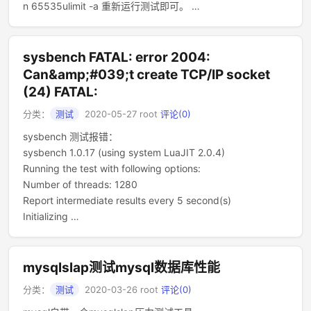
n 65535ulimit -a 重新运行测试即可。 …
sysbench FATAL: error 2004:
Can&amp;#039;t create TCP/IP socket
(24) FATAL:
分类：
测试
2020-05-27
root
评论(0)
sysbench 测试报错：
sysbench 1.0.17 (using system LuaJIT 2.0.4)
Running the test with following options:
Number of threads: 1280
Report intermediate results every 5 second(s)
Initializing …
mysqlslap测试mysql数据库性能
分类：
测试
2020-03-26
root
评论(0)