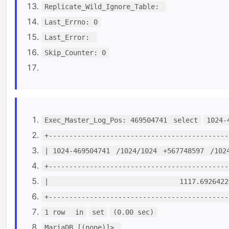
Replicate_Wild_Ignore_Table:
Last_Errno: 0
Last_Error:
Skip_Counter: 0
Exec_Master_Log_Pos: 469504741
select
1024-
+--------------------------------------------
| 1024-469504741
/1024/1024
+567748597
/102
+--------------------------------------------
| 1117.69264221
+--------------------------------------------
1 row
in
set
(0.00 sec)
MariaDB [(none)]>