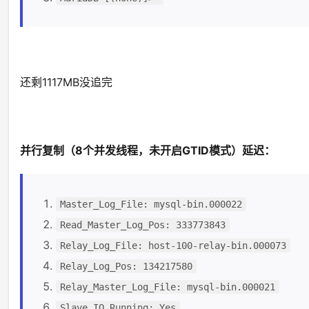
还剩1117MB没追完
并行复制（8个并发线程，未开启GTID模式）延迟：
Master_Log_File: mysql-bin.000022
Read_Master_Log_Pos: 333773843
Relay_Log_File: host-100-relay-bin.000073
Relay_Log_Pos: 134217580
Relay_Master_Log_File: mysql-bin.000021
Slave_IO_Running: Yes