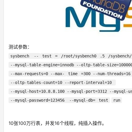
测试参数：
sysbench --
test
=
/root/sysbench0
.5
/sysbench/
--mysql-table-engine=innodb --oltp-table-size=1000
--max-requests=0 --max-
time
=300 --num-threads=1
--oltp-tables-count=10 --report-interval=10
--mysql-host=10.8.8.100 --mysql-port=3312 --mysql-
--mysql-password=123456 --mysql-db=
test
run
10张100万行表，并发16个线程，纯插入操作。