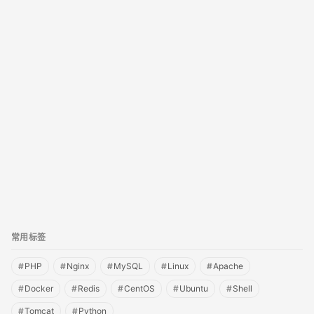
Oracle
(26)
其他
(4)
集群
(70)
Redis
(8)
Tomcat
(17)
测试
(5)
SQLServer
(2)
常用标签
#
PHP
#
Nginx
#
MySQL
#
Linux
#
Apache
#
Docker
#
Redis
#
CentOS
#
Ubuntu
#
Shell
#
Tomcat
#
Python