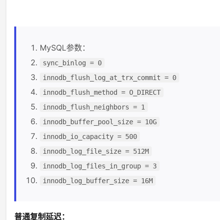
MySQL参数：
sync_binlog = 0
innodb_flush_log_at_trx_commit = 0
innodb_flush_method = O_DIRECT
innodb_flush_neighbors = 1
innodb_buffer_pool_size = 10G
innodb_io_capacity = 500
innodb_log_file_size = 512M
innodb_log_files_in_group = 3
innodb_log_buffer_size = 16M
普通复制延迟：