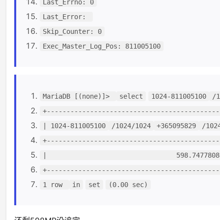
Last_Errno: 0
Last_Error:
Skip_Counter: 0
Exec_Master_Log_Pos: 811005100
MariaDB [(none)]>
select
1024-811005100
/1
+--------------------------------------------
| 1024-811005100
/1024/1024
+365095829
/102
+--------------------------------------------
| 598.74778080 
+--------------------------------------------
1 row
in
set
(0.00 sec)