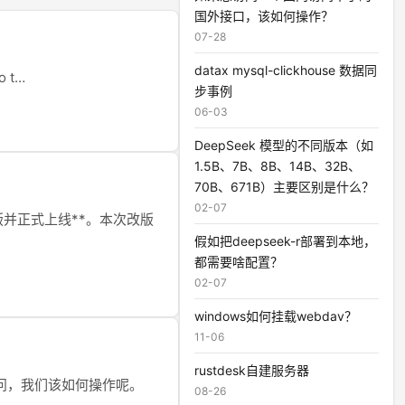
国外接口，该如何操作？
07-28
datax mysql-clickhouse 数据同
o t…
步事例
06-03
DeepSeek 模型的不同版本（如
1.5B、7B、8B、14B、32B、
70B、671B）主要区别是什么？
02-07
改版并正式上线**。本次改版
假如把deepseek-r部署到本地，
都需要啥配置？
02-07
windows如何挂载webdav？
11-06
rustdesk自建服务器
问，我们该如何操作呢。
08-26