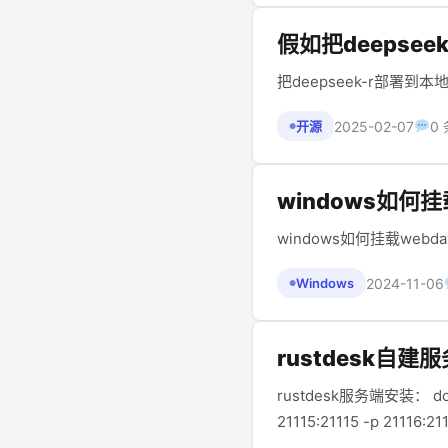
假如把deepse
把deepseek-r部署到本
2025-02-07
0
开源
●
windows如何挂
windows如何挂载webdav？
2024-11-06
Windows
●
rustdesk自建
rustdesk服务端安装： docker image pull rustdesk/rustdesk-server 启动： sudo docker run --name hbbs -p
21115:21115 -p 21116:211